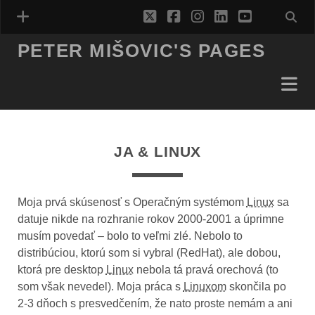
twitter
facebook
instagram
linkedin
youtube
PETER MIŠOVIC'S PAGES
JA & LINUX
Moja prvá skúsenosť s Operačným systémom
Linux
sa
datuje nikde na rozhranie rokov 2000-2001 a úprimne
musím povedať – bolo to veľmi zlé. Nebolo to
distribúciou, ktorú som si vybral (RedHat), ale dobou,
ktorá pre desktop
Linux
nebola tá pravá orechová (to
som však nevedel). Moja práca s
Linuxom
skončila po
2-3 dňoch s presvedčením, že nato proste nemám a ani