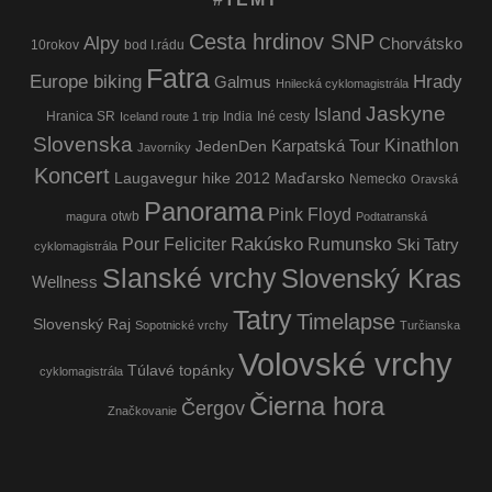
Cesta hrdinov SNP
Alpy
Chorvátsko
10rokov
bod I.rádu
Fatra
Europe biking
Hrady
Galmus
Hnilecká cyklomagistrála
Jaskyne
Island
Hranica SR
India
Iné cesty
Iceland route 1 trip
Slovenska
Kinathlon
Karpatská Tour
JedenDen
Javorníky
Koncert
Laugavegur hike 2012
Maďarsko
Nemecko
Oravská
Panorama
Pink Floyd
otwb
magura
Podtatranská
Rakúsko
Pour Feliciter
Rumunsko
Ski Tatry
cyklomagistrála
Slanské vrchy
Slovenský Kras
Wellness
Tatry
Timelapse
Slovenský Raj
Sopotnické vrchy
Turčianska
Volovské vrchy
Túlavé topánky
cyklomagistrála
Čierna hora
Čergov
Značkovanie