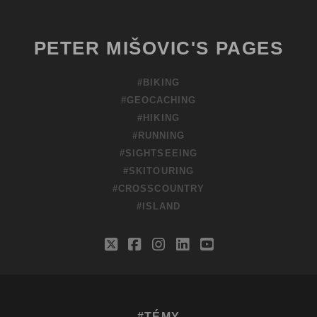
PETER MIŠOVIC'S PAGES
#BIKING
#GEOCACHING
#HIKING
#RUNNING
#SIGHTSEEING
#SKITOURING
#CROSSCOUNTRY
#ISLAND
twitter
facebook
instagram
linkedin
youtube
#TÉMY