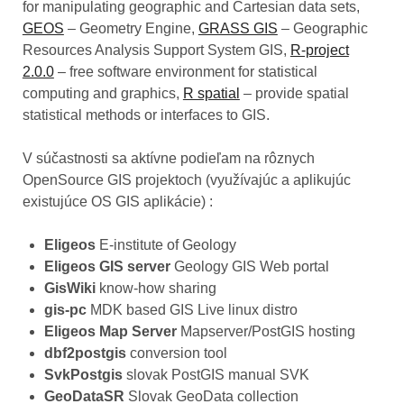
for manipulating geographic and Cartesian data sets,
GEOS
– Geometry Engine,
GRASS GIS
– Geographic
Resources Analysis Support System GIS,
R-project
2.0.0
– free software environment for statistical
computing and graphics,
R spatial
– provide spatial
statistical methods or interfaces to GIS.
V súčastnosti sa aktívne podieľam na rôznych
OpenSource GIS projektoch (využívajúc a aplikujúc
existujúce OS GIS aplikácie) :
Eligeos
E-institute of Geology
Eligeos GIS server
Geology GIS Web portal
GisWiki
know-how sharing
gis-pc
MDK based GIS Live linux distro
Eligeos Map Server
Mapserver/PostGIS hosting
dbf2postgis
conversion tool
SvkPostgis
slovak PostGIS manual SVK
GeoDataSR
Slovak GeoData collection