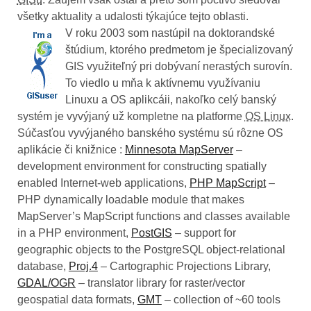
všetky aktuality a udalosti týkajúce tejto oblasti.
V roku 2003 som nastúpil na doktorandské
štúdium, ktorého predmetom je špecializovaný
GIS využiteľný pri dobývaní nerastých surovín.
To viedlo u mňa k aktívnemu využívaniu
Linuxu a OS aplikcáii, nakoľko celý banský
systém je vyvýjaný už kompletne na platforme
OS Linux
.
Súčasťou vyvýjaného banského systému sú rôzne OS
aplikácie či knižnice :
Minnesota MapServer
–
development environment for constructing spatially
enabled Internet-web applications,
PHP MapScript
–
PHP dynamically loadable module that makes
MapServer’s MapScript functions and classes available
in a PHP environment,
PostGIS
– support for
geographic objects to the PostgreSQL object-relational
database,
Proj.4
– Cartographic Projections Library,
GDAL/OGR
– translator library for raster/vector
geospatial data formats,
GMT
– collection of ~60 tools