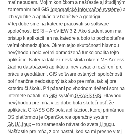
mať nebudem. Mojím koníčkom a našťastie aj študijným
zameraním boli GIS
(geografické informačné systémy)
a
ich využitie a aplikácia v baníctve a geológii.
V tej dobe sme na katedre pracovali so software
spoločnosti ESRI – ArcVIEW 3.2. Ako študent som mal
prístup k aplikácii len na katedre a bolo to pochopiteľne
veľmi obmedzujúce. Okrem tejto skutočnosti hlavnou
nevýhodou bola veľmi obmedzená funkcionalita tejto
aplikácie. Katedra taktiež nevlastnila okrem MS Access
žiadnu databázovú aplikáciu, nevraviac o rozšírení pre
prácu s geodátami.
GIS
software ostaných spoločností
bol finančne nedostupný tak ako pre mňa, tak aj pre
katedru či školu. Pri pátraní po vhodnom riešení som na
internete natrafil na
GIS
systém
GRASS GIS
. Hlavnou
nevýhodou pre mňa v tej dobe bola skutočnosť, že
aplikácia GRASS GIS bola aplikáciou, ktorej primárnou
OS platformou je
OpenSource
operačný systém
GNU/Linux
– to znamenalo návrat do sveta
Linux
u.
Našťastie pre mňa, zlom nastal, ked sa mi presne v tej