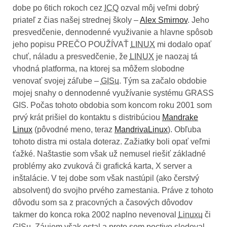
dobe po 6tich rokoch cez
ICQ
ozval môj veľmi dobrý
priateľ z čias našej strednej školy –
Alex Smirnov
. Jeho
presvedčenie, dennodenné využivanie a hlavne spôsob
jeho popisu PREČO POUŽÍVAŤ
LINUX
mi dodalo opať
chuť, náladu a presvedčenie, že
LINUX
je naozaj tá
vhodná platforma, na ktorej sa môžem slobodne
venovať svojej záľube –
GISu
. Tým sa začalo obdobie
mojej snahy o dennodenné využívanie systému GRASS
GIS. Počas tohoto obdobia som koncom roku 2001 som
prvý krát prišiel do kontaktu s distribúciou
Mandrake
Linux
(pôvodné meno, teraz
MandrivaLinux
). Obľuba
tohoto distra mi ostala doteraz. Zažiatky boli opať veľmi
ťažké. Naštastie som však už nemusel riešiť základné
problémy ako zvuková či grafická karta, X server a
inštalácie. V tej dobe som však nastúpil (ako čerstvý
absolvent) do svojho prvého zamestania. Práve z tohoto
dôvodu som sa z pracovných a časových dôvodov
takmer do konca roka 2002 naplno nevenoval
Linuxu
či
GISu
. Záujem však ostal a preto som poctivo sledoval