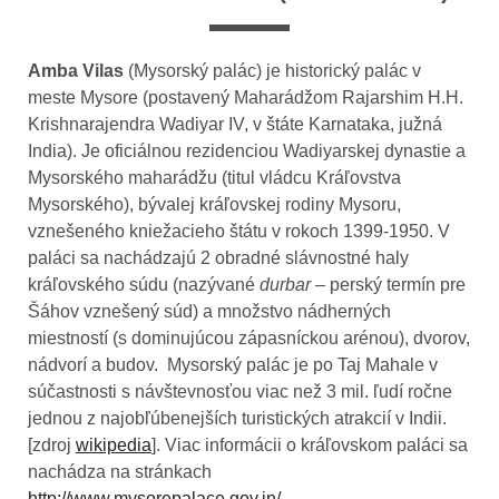
Amba Vilas
(Mysorský palác) je historický palác v
meste Mysore (postavený Maharádžom Rajarshim H.H.
Krishnarajendra Wadiyar IV, v štáte Karnataka, južná
India). Je oficiálnou rezidenciou Wadiyarskej dynastie a
Mysorského maharádžu (titul vládcu Kráľovstva
Mysorského), bývalej kráľovskej rodiny Mysoru,
vznešeného kniežacieho štátu v rokoch 1399-1950. V
paláci sa nachádzajú 2 obradné slávnostné haly
kráľovského súdu (nazývané
durbar
– perský termín pre
Šáhov vznešený súd) a množstvo nádherných
miestností (s dominujúcou zápasníckou arénou), dvorov,
nádvorí a budov. Mysorský palác je po Taj Mahale v
súčastnosti s návštevnosťou viac než 3 mil. ľudí ročne
jednou z najobľúbenejších turistických atrakcií v Indii.
[zdroj
wikipedia
]. Viac informácii o kráľovskom paláci sa
nachádza na stránkach
http://www.mysorepalace.gov.in/
.