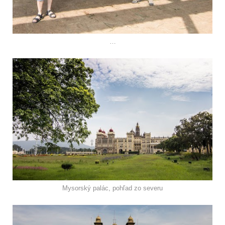
…
Mysorský palác, pohľad zo severu