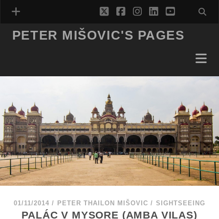
twitter
facebook
instagram
linkedin
youtube
PETER MIŠOVIC'S PAGES
01/11/2014
/
PETER THAILON MIŠOVIC
/
SIGHTSEEING
PALÁC V MYSORE (AMBA VILAS)