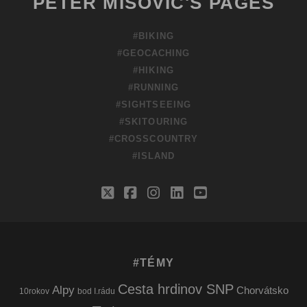
PETER MIŠOVIC'S PAGES
#BIKING
#GEOCACHING
#HIKING
#RUNNING
#SIGHTSEEING
#SKITOURING
#CROSSCOUNTRY
#ISLAND
twitter
facebook
instagram
linkedin
youtube
#TÉMY
Cesta hrdinov SNP
Alpy
Chorvátsko
10rokov
bod I.rádu