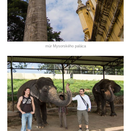
múr Mysorského paláca