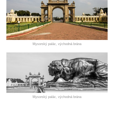
Mysorský palác, východná brána
Mysorský palác, východná brána