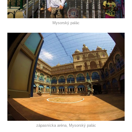
Mysorský palác
zápasnícka aréna, Mysorský palác