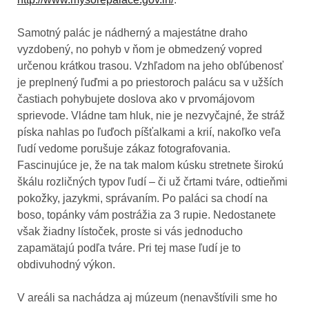
Samotný palác je nádherný a majestátne draho
vyzdobený, no pohyb v ňom je obmedzený vopred
určenou krátkou trasou. Vzhľadom na jeho obľúbenosť
je preplnený ľuďmi a po priestoroch palácu sa v užších
častiach pohybujete doslova ako v prvomájovom
sprievode. Vládne tam hluk, nie je nezvyčajné, že stráž
píska nahlas po ľuďoch píšťalkami a krií, nakoľko veľa
ľudí vedome porušuje zákaz fotografovania.
Fascinujúce je, že na tak malom kúsku stretnete širokú
škálu rozličných typov ľudí – či už črtami tváre, odtieňmi
pokožky, jazykmi, správaním. Po paláci sa chodí na
boso, topánky vám postrážia za 3 rupie. Nedostanete
však žiadny lístoček, proste si vás jednoducho
zapamätajú podľa tváre. Pri tej mase ľudí je to
obdivuhodný výkon.
V areáli sa nachádza aj múzeum (nenavštívili sme ho