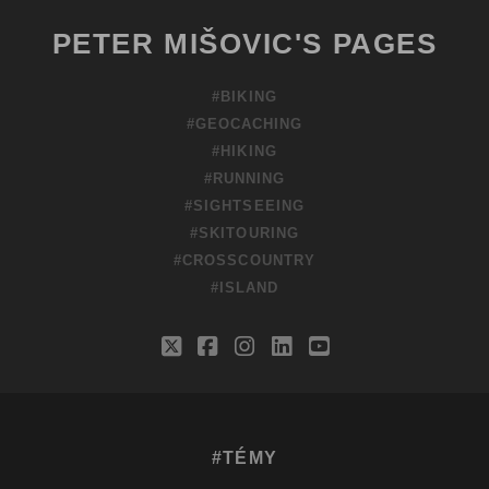
PETER MIŠOVIC'S PAGES
#BIKING
#GEOCACHING
#HIKING
#RUNNING
#SIGHTSEEING
#SKITOURING
#CROSSCOUNTRY
#ISLAND
twitter
facebook
instagram
linkedin
youtube
#TÉMY