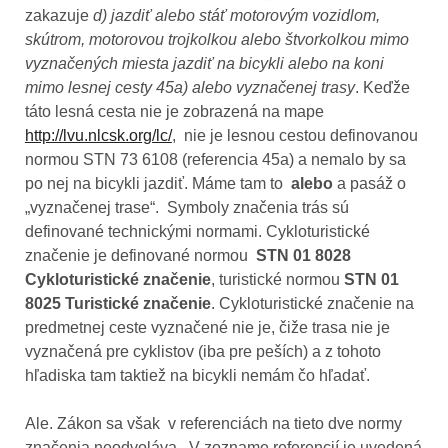
zakazuje
d) jazdiť alebo stáť motorovým vozidlom,
skútrom, motorovou trojkolkou alebo štvorkolkou mimo
vyznačených miesta jazdiť na bicykli alebo na koni
mimo lesnej cesty 45a) alebo vyznačenej trasy
. Keďže
táto lesná cesta nie je zobrazená na mape
http://lvu.nlcsk.org/lc/
, nie je lesnou cestou definovanou
normou STN 73 6108 (referencia 45a) a nemalo by sa
po nej na bicykli jazdiť. Máme tam to
alebo
a pasáž o
„vyznačenej trase“. Symboly značenia trás sú
definované technickými normami. Cykloturistické
značenie je definované normou
STN 01 8028
Cykloturistické značenie
, turistické normou
STN 01
8025 Turistické značenie
. Cykloturistické značenie na
predmetnej ceste vyznačené nie je, čiže trasa nie je
vyznačená pre cyklistov (iba pre peších) a z tohoto
hľadiska tam taktiež na bicykli nemám čo hľadať.
Ale. Zákon sa však v referenciách na tieto dve normy
značenia neodvoláva. V zozname referencií je uvedená