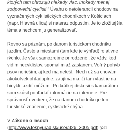
ktorých tam ohrozujú niekedy viac, inokedy menej
zodpovední cyklisti
.“ Úvahu o netolerancii chodcov na
vyznačených cyklistických chodníkoch v Košiciach
(napr. Hlavná ulica) si nateraz odpustím. Je to zložitejšia
téma a nechcem ju generalizovať.
Rovno sa priznám, po danom turistickom chodníku
jazdím. Často a miestami (tam kde je výhľad) relatívne
rýchlo. Je však samozrejme prirodzené , že vždy, keď
vidím necyklistov, spomalím až zastanem. Voľný pohyb
psov neriešim, aj keď ma neteší. Nech už sa chovám
akokoľvek ohľaduplne, zaujíma ma, či tam vlastne na
bicykli jazdiť môžem. Po krátkej diskusii s kamarátom
som skúsil pohľadať informácie na internete. Pre
správnosť uvediem, že na danom chodníku je len
turistické značenie, cyklistické chýba.
V
Zákone o lesoch
(
http://www.lesnyurad.sk/user/326_2005.pdf
) §31