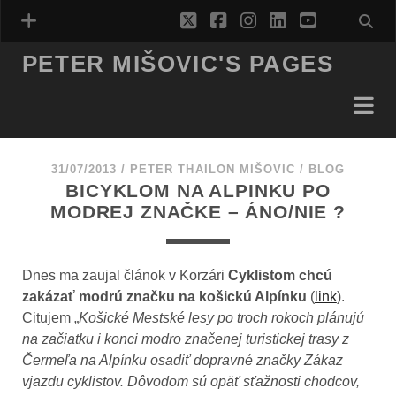
twitter
facebook
instagram
linkedin
youtube
PETER MIŠOVIC'S PAGES
31/07/2013
/
PETER THAILON MIŠOVIC
/
BLOG
BICYKLOM NA ALPINKU PO
MODREJ ZNAČKE – ÁNO/NIE ?
Dnes ma zaujal článok v Korzári
Cyklistom chcú
zakázať modrú značku na košickú Alpínku
(
link
).
Citujem „
Košické Mestské lesy po troch rokoch plánujú
na začiatku i konci modro značenej turistickej trasy z
Čermeľa na Alpínku osadiť dopravné značky Zákaz
vjazdu cyklistov. Dôvodom sú opäť sťažnosti chodcov,