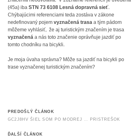
(45a) iba
STN 73 6108 Lesná dopravná sieť
.
Chýbajúcimi referenciami teda zostáva v zákone
nedefinovaný pojem
vyznačená trasa
a tým pádom
môžeme vyhlásiť, že aj turistickým značením je trasa
vyznačená
a nás toto značenie oprávňuje jazdiť po
tomto chodníku na bicykli.
Je moja úvaha správna? Môže sa jazdiť na bicykli po
trase vyznačenej turistickým značením?
PREDOŠLÝ ČLÁNOK
GC2J8HV ŠIEL SOM PO MODREJ … PRISTREŠOK
ĎALŠÍ ČLÁNOK