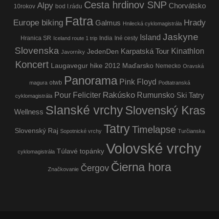
Cesta hrdinov SNP
Alpy
Chorvátsko
10rokov
bod I.rádu
Fatra
Europe biking
Hrady
Galmus
Hnilecká cyklomagistrála
Jaskyne
Island
Hranica SR
India
Iné cesty
Iceland route 1 trip
Slovenska
Kinathlon
Karpatská Tour
JedenDen
Javorníky
Koncert
Laugavegur hike 2012
Maďarsko
Nemecko
Oravská
Panorama
Pink Floyd
otwb
magura
Podtatranská
Rakúsko
Pour Feliciter
Rumunsko
Ski Tatry
cyklomagistrála
Slanské vrchy
Slovenský Kras
Wellness
Tatry
Timelapse
Slovenský Raj
Sopotnické vrchy
Turčianska
Volovské vrchy
Túlavé topánky
cyklomagistrála
Čierna hora
Čergov
Značkovanie