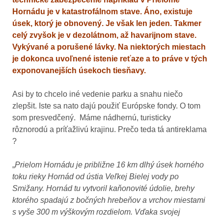
Hornádu je v katastrofálnom stave. Áno, existuje
úsek, ktorý je obnovený. Je však len jeden. Takmer
celý zvyšok je v dezolátnom, až havarijnom stave.
Vykývané a porušené lávky. Na niektorých miestach
je dokonca uvoľnené istenie reťaze a to práve v tých
exponovanejších úsekoch tiesňavy.
Asi by to chcelo iné vedenie parku a snahu niečo
zlepšit. Iste sa nato dajú použiť Európske fondy. O tom
som presvedčený. Máme nádhernú, turisticky
rôznorodú a príťažlivú krajinu. Prečo teda tá antireklama
?
„
Prielom Hornádu je približne 16 km dlhý úsek horného
toku rieky Hornád od ústia Veľkej Bielej vody po
Smižany. Hornád tu vytvoril kaňonovité údolie, brehy
ktorého spadajú z bočných hrebeňov a vrchov miestami
s vyše 300 m výškovým rozdielom. Vďaka svojej