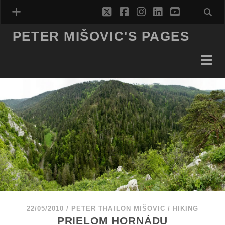
twitter
facebook
instagram
linkedin
youtube
PETER MIŠOVIC'S PAGES
22/05/2010
/
PETER THAILON MIŠOVIC
/
HIKING
PRIELOM HORNÁDU