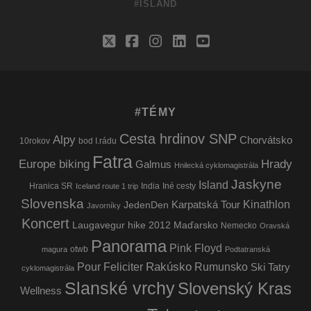
#ISLAND
twitter
facebook
instagram
linkedin
youtube
#TÉMY
Cesta hrdinov SNP
Alpy
Chorvátsko
10rokov
bod I.rádu
Fatra
Europe biking
Hrady
Galmus
Hnilecká cyklomagistrála
Jaskyne
Island
Hranica SR
India
Iné cesty
Iceland route 1 trip
Slovenska
Kinathlon
Karpatská Tour
JedenDen
Javorníky
Koncert
Laugavegur hike 2012
Maďarsko
Nemecko
Oravská
Panorama
Pink Floyd
otwb
magura
Podtatranská
Rakúsko
Pour Feliciter
Rumunsko
Ski Tatry
cyklomagistrála
Slanské vrchy
Slovenský Kras
Wellness