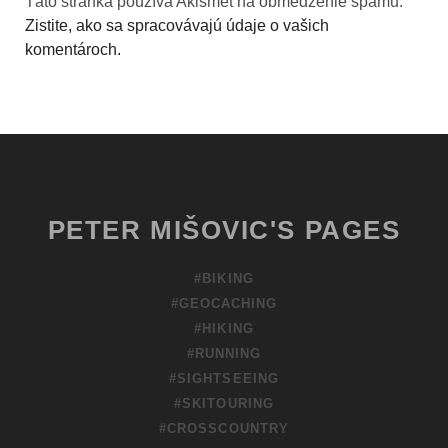
Táto stránka používa Akismet na obmedzenie spamu.
Zistite, ako sa spracovávajú údaje o vašich
komentároch.
PETER MIŠOVIC'S PAGES
#BIKING
#GEOCACHING
#HIKING
#RUNNING
#SIGHTSEEING
#SKITOURING
#CROSSCOUNTRY