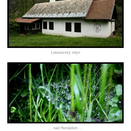
Letanovský mlyn
... nad Hornádom ...