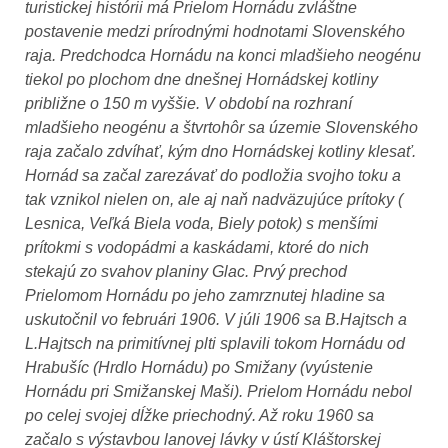
turistickej histórii má Prielom Hornádu zvláštne
postavenie medzi prírodnými hodnotami Slovenského
raja. Predchodca Hornádu na konci mladšieho neogénu
tiekol po plochom dne dnešnej Hornádskej kotliny
približne o 150 m vyššie. V období na rozhraní
mladšieho neogénu a štvrtohôr sa územie Slovenského
raja začalo zdvíhať, kým dno Hornádskej kotliny klesať.
Hornád sa začal zarezávať do podložia svojho toku a
tak vznikol nielen on, ale aj naň nadväzujúce prítoky (
Lesnica, Veľká Biela voda, Biely potok) s menšími
prítokmi s vodopádmi a kaskádami, ktoré do nich
stekajú zo svahov planiny Glac. Prvý prechod
Prielomom Hornádu po jeho zamrznutej hladine sa
uskutočnil vo februári 1906. V júli 1906 sa B.Hajtsch a
L.Hajtsch na primitívnej plti splavili tokom Hornádu od
Hrabušíc (Hrdlo Hornádu) po Smižany (vyústenie
Hornádu pri Smižanskej Maši). Prielom Hornádu nebol
po celej svojej dĺžke priechodný. Až roku 1960 sa
začalo s výstavbou lanovej lávky v ústí Kláštorskej