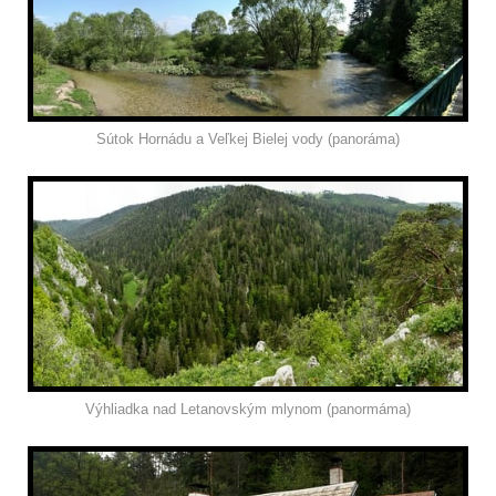
Sútok Hornádu a Veľkej Bielej vody (panoráma)
Výhliadka nad Letanovským mlynom (panormáma)