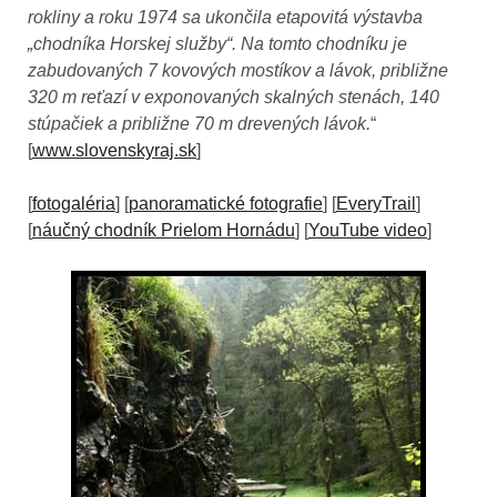
rokliny a roku 1974 sa ukončila etapovitá výstavba
„chodníka Horskej služby“. Na tomto chodníku je
zabudovaných 7 kovových mostíkov a lávok, približne
320 m reťazí v exponovaných skalných stenách, 140
stúpačiek a približne 70 m drevených lávok.
“
[
www.slovenskyraj.sk
]
[
fotogaléria
] [
panoramatické fotografie
] [
EveryTrail
]
[
náučný chodník Prielom Hornádu
] [
YouTube video
]