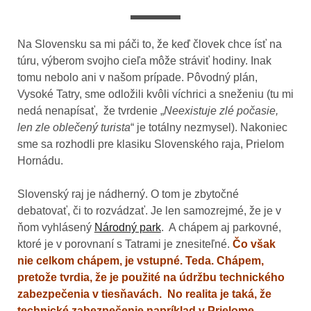
Na Slovensku sa mi páči to, že keď človek chce ísť na
túru, výberom svojho cieľa môže stráviť hodiny. Inak
tomu nebolo ani v našom prípade. Pôvodný plán,
Vysoké Tatry, sme odložili kvôli víchrici a sneženiu (tu mi
nedá nenapísať, že tvrdenie „
Neexistuje zlé počasie,
len zle oblečený turista
“ je totálny nezmysel). Nakoniec
sme sa rozhodli pre klasiku Slovenského raja, Prielom
Hornádu.
Slovenský raj je nádherný. O tom je zbytočné
debatovať, či to rozvádzať. Je len samozrejmé, že je v
ňom vyhlásený
Národný park
. A chápem aj parkovné,
ktoré je v porovnaní s Tatrami je znesiteľné.
Čo však
nie celkom chápem, je vstupné. Teda. Chápem,
pretože tvrdia, že je použité na údržbu technického
zabezpečenia v tiesňavách. No realita je taká, že
technické zabezpečenie napríklad v Prielome