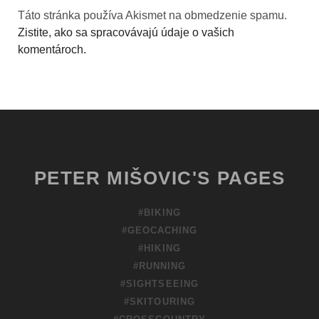
Táto stránka používa Akismet na obmedzenie spamu.
Zistite, ako sa spracovávajú údaje o vašich
komentároch.
PETER MIŠOVIC'S PAGES
#BIKING
#GEOCACHING
#HIKING
#RUNNING
#SIGHTSEEING
#SKITOURING