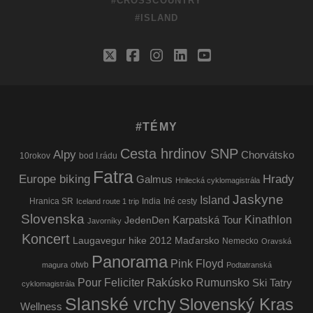
#CROSSCOUNTRY
#ISLAND
twitter
facebook
instagram
linkedin
youtube
#TÉMY
Cesta hrdinov SNP
Alpy
Chorvátsko
10rokov
bod I.rádu
Fatra
Europe biking
Hrady
Galmus
Hnilecká cyklomagistrála
Jaskyne
Island
Hranica SR
India
Iné cesty
Iceland route 1 trip
Slovenska
Kinathlon
Karpatská Tour
JedenDen
Javorníky
Koncert
Laugavegur hike 2012
Maďarsko
Nemecko
Oravská
Panorama
Pink Floyd
otwb
magura
Podtatranská
Rakúsko
Pour Feliciter
Rumunsko
Ski Tatry
cyklomagistrála
Slanské vrchy
Slovenský Kras
Wellness