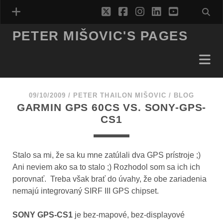
twitter
facebook
instagram
linkedin
youtube
PETER MIŠOVIC'S PAGES
09/10/2009
/
PETER THAILON MIŠOVIC
/
BLOG
GARMIN GPS 60CS VS. SONY-GPS-
CS1
Stalo sa mi, že sa ku mne zatúlali dva GPS prístroje ;)
Ani neviem ako sa to stalo ;) Rozhodol som sa ich ich
porovnať. Treba však brať do úvahy, že obe zariadenia
nemajú integrovaný SIRF III GPS chipset.
SONY GPS-CS1
je bez-mapové, bez-displayové