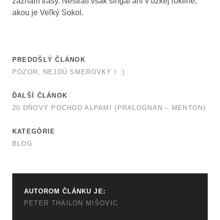
záznam trasy. Nestratí však singál ani v úzkej rokline,
akou je Veľký Sokol.
PREDOŠLÝ ČLÁNOK
POZOR, NEJDÚ SMEROVKY ! :)
ĎALŠÍ ČLÁNOK
20 DŇOVÝ POCHOD ALPAMI (PRALOGNAN – MENTON)
KATEGÓRIE
BLOG
AUTOROM ČLÁNKU JE:
PETER THAILON MIŠOVIC