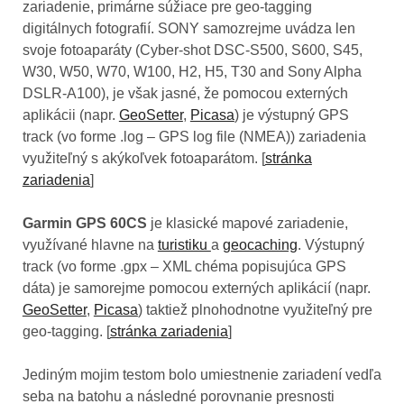
zariadenie, primárne súžiace pre geo-tagging
digitálnych fotografií. SONY samozrejme uvádza len
svoje fotoaparáty (Cyber-shot DSC-S500, S600, S45,
W30, W50, W70, W100, H2, H5, T30 and Sony Alpha
DSLR-A100), je však jasné, že pomocou externých
aplikácii (napr.
GeoSetter
,
Picasa
) je výstupný GPS
track (vo forme .log – GPS log file (NMEA)) zariadenia
využiteľný s akýkoľvek fotoaparátom. [
stránka
zariadenia
]
Garmin GPS 60CS
je klasické mapové zariadenie,
využívané hlavne na
turistiku
a
geocaching
. Výstupný
track (vo forme .gpx – XML chéma popisujúca GPS
dáta) je samorejme pomocou externých aplikácií (napr.
GeoSetter
,
Picasa
) taktiež plnohodnotne využiteľný pre
geo-tagging. [
stránka zariadenia
]
Jediným mojim testom bolo umiestnenie zariadení vedľa
seba na batohu a následné porovnanie presnosti