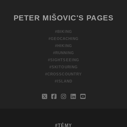
PETER MIŠOVIC'S PAGES
#BIKING
#GEOCACHING
#HIKING
#RUNNING
#SIGHTSEEING
#SKITOURING
#CROSSCOUNTRY
#ISLAND
twitter
facebook
instagram
linkedin
youtube
#TÉMY