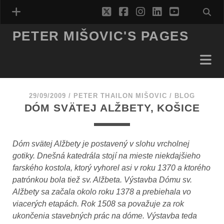
twitter
facebook
instagram
linkedin
youtube
PETER MIŠOVIC'S PAGES
29/09/2009
/
PETER THAILON MIŠOVIC
/
BLOG
DÓM SVÄTEJ ALŽBETY, KOŠICE
Dóm svätej Alžbety je postavený v slohu vrcholnej
gotiky. Dnešná katedrála stojí na mieste niekdajšieho
farského kostola, ktorý vyhorel asi v roku 1370 a ktorého
patrónkou bola tiež sv. Alžbeta. Výstavba Dómu sv.
Alžbety sa začala okolo roku 1378 a prebiehala vo
viacerých etapách. Rok 1508 sa považuje za rok
ukončenia stavebných prác na dóme. Výstavba teda