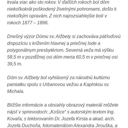
trvala viac ako sto rokov. V ďalších rokoch bol dóm
niekoľkokrát poškodený živelnými pohromami, došlo k
niekoľkým opravám. Z nich najrozsiahlejšie boli v
rokoch 1877 – 1896.
Dnešný výzor Dómu sv. Alžbety si zachováva päťloďovú
dispozíciu s krížením hlavnej a priečnej lode a
polygonálnym presbytériom. Severná veža má výšku
58,5 m v pozdĺžnej osi dóm meria 60,5 m v priečnej osi
39,5 m.
Dóm sv. Alžbety bol vyhlásený za národnú kultúrnu
pamiatku spolu s Urbanovou vežou a Kaplnkou sv.
Michala.
Bližšie informácie a obsiahly obrazový materiál môžete
nájsť v sprievodoch: „Košice“ s autorským textom Ing.
Kovaľa, s lektorovaním Dr. Jozefa Kirsta a akad. arch.
Jozefa Duchoňa, fotomateriálom Alexandra Jirouška, a