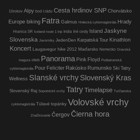
Cesta hrdinov SNP
Alpy
Chorvátsko
10rokov
bod I.rádu
Fatra
Europe biking
Hrady
Galmus
Hnilecká cyklomagistrála
Jaskyne
Island
Hranica SR
India
Iné cesty
Iceland route 1 trip
Slovenska
Kinathlon
Karpatská Tour
JedenDen
Javorníky
Koncert
Laugavegur hike 2012
Maďarsko
Nemecko
Oravská
Panorama
Pink Floyd
otwb
magura
Podtatranská
Rakúsko
Pour Feliciter
Rumunsko
Ski Tatry
cyklomagistrála
Slanské vrchy
Slovenský Kras
Wellness
Tatry
Timelapse
Slovenský Raj
Sopotnické vrchy
Turčianska
Volovské vrchy
Túlavé topánky
cyklomagistrála
Čierna hora
Čergov
Značkovanie