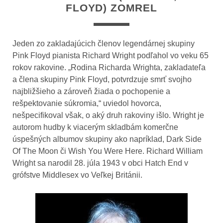
FLOYD) ZOMREL
Jeden zo zakladajúcich členov legendárnej skupiny
Pink Floyd pianista Richard Wright podľahol vo veku 65
rokov rakovine.
„Rodina Richarda Wrighta, zakladateľa
a člena skupiny Pink Floyd, potvrdzuje smrť svojho
najbližšieho a zároveň žiada o pochopenie a
rešpektovanie súkromia,“ uviedol hovorca,
nešpecifikoval však, o aký druh rakoviny išlo. Wright je
autorom hudby k viacerým skladbám komerčne
úspešných albumov skupiny ako napríklad, Dark Side
Of The Moon či Wish You Were Here. Richard William
Wright sa narodil 28. júla 1943 v obci Hatch End v
grófstve Middlesex vo Veľkej Británii.