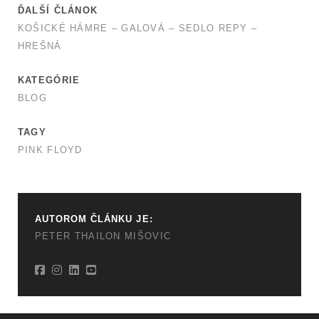
ĎALŠÍ ČLÁNOK
KOŠICKÉ HÁMRE – GALOVÁ – SEDLO REPY –
HREŠNÁ
KATEGÓRIE
BLOG
TAGY
PINK FLOYD
AUTOROM ČLÁNKU JE:
PETER THAILON MIŠOVIC