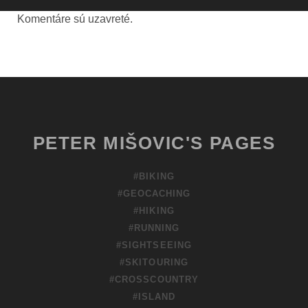
Komentáre sú uzavreté.
PETER MIŠOVIC'S PAGES
#BIKING
#GEOCACHING
#HIKING
#RUNNING
#SIGHTSEEING
#SKITOURING
#CROSSCOUNTRY
#ISLAND