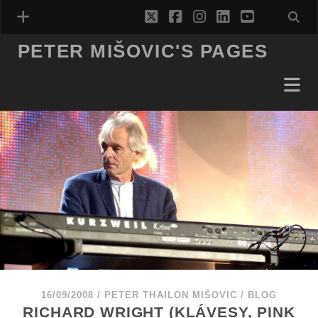
twitter
facebook
instagram
linkedin
youtube
PETER MIŠOVIC'S PAGES
16/09/2008
/
PETER THAILON MIŠOVIC
/
BLOG
RICHARD WRIGHT (KLÁVESY, PINK