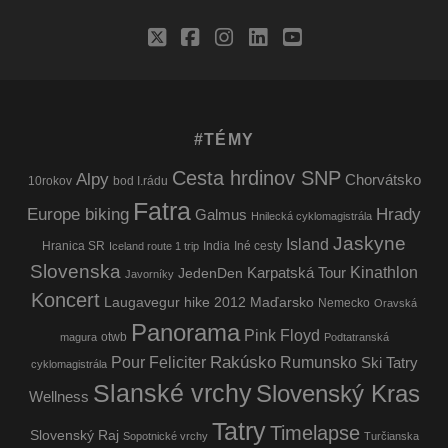
twitter
facebook
instagram
linkedin
youtube
#TÉMY
Cesta hrdinov SNP
Alpy
Chorvátsko
10rokov
bod I.rádu
Fatra
Europe biking
Hrady
Galmus
Hnilecká cyklomagistrála
Jaskyne
Island
Hranica SR
India
Iné cesty
Iceland route 1 trip
Slovenska
Kinathlon
Karpatská Tour
JedenDen
Javorníky
Koncert
Laugavegur hike 2012
Maďarsko
Nemecko
Oravská
Panorama
Pink Floyd
otwb
magura
Podtatranská
Rakúsko
Pour Feliciter
Rumunsko
Ski Tatry
cyklomagistrála
Slanské vrchy
Slovenský Kras
Wellness
Tatry
Timelapse
Slovenský Raj
Sopotnické vrchy
Turčianska